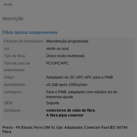
fonte:
descrição
Fibra óptica componentes
Factores de formulários:
Manutenção programada
cor:
verde ou azul
Tipo de fibra:
Único modo multimodo
Tipo da cara da
PC/UPC/APC
extremidade:
Artigo:
Adaptador do SC UPC APC para o PWB
durabilidade:
≤0.2dB após 1000cycles
vantagens:
Para o PWB, adaptador com elástico Iro do
Imprensa-ajuste
OEM:
Suporte
conectores de cabo da fibra
Destaque:
,
A fibra jejua conector
Press - Fit Elastic Ferro SM Sc Upc Adaptador, Conector Fast IEC 60794
Fibra