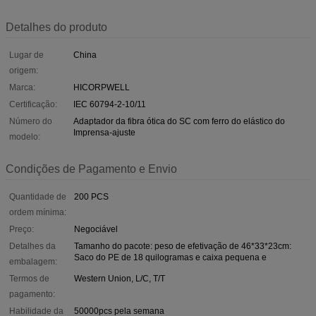
Detalhes do produto
Lugar de
China
origem:
Marca:
HICORPWELL
Certificação:
IEC 60794-2-10/11
Número do
Adaptador da fibra ótica do SC com ferro do elástico do
Imprensa-ajuste
modelo:
Condições de Pagamento e Envio
Quantidade de
200 PCS
ordem mínima:
Preço:
Negociável
Detalhes da
Tamanho do pacote: peso de efetivação de 46*33*23cm:
Saco do PE de 18 quilogramas e caixa pequena e
embalagem:
Termos de
Western Union, L/C, T/T
pagamento:
Habilidade da
50000pcs pela semana