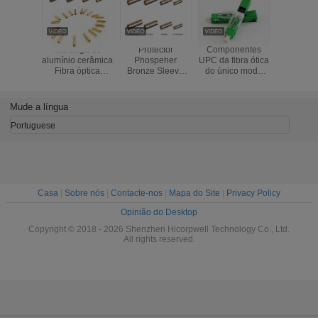
Manteiga de
Protector
Componentes
Mangu
alumínio cerâmica
Phospeher
UPC da fibra ótica
protetora 
Fibra óptica
Bronze Sleeve
do único modo
da canal
padrão SC Fibra
Fiber Optic
ESC250D azuis
impermeá
óptica Manteiga
Standard
ou tipo rápido do
metal flex
de cobre
SC/FC/ST Fiber
APC do conector
componen
Mude a língua
Manteiga de fibra
Optic Copper
da fibra ótica
fibra óti
óptica
Sleeve fiber optic
verde
cabo blin
Portuguese
Sleeve
fibr
Casa
|
Sobre nós
|
Contacte-nos
|
Mapa do Site
|
Privacy Policy
Opinião do Desktop
Copyright © 2018 - 2026 Shenzhen Hicorpwell Technology Co., Ltd.
All rights reserved.