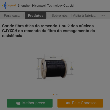
Shenzhen Hicorpwell Technology Co., Ltd
Para casa
Produtos
Sobre nós
Visita à fábrica
>>
Cor de fibra ótica do remendo 1 ou 2 dos núcleos
GJYXCH do remendo da fibra do esmagamento da
resistência
Melhor preço
Fale Conosco