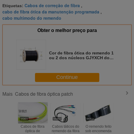
Cabos de correção de fibra
Etiquetas:
,
cabo de fibra ótica da manutenção programada
,
cabo multimodo do remendo
Obter o melhor preço para
Cor de fibra ótica do remendo 1
ou 2 dos núcleos GJYXCH do
remendo da fibra do
esmagamento da resistência
Continue
Cabos de fibra óptica patch
Mais
Cabos de fibra
Cabos táticos do
O remendo feito
Cor de fib
óptica de
remendo da fibra
sob encomenda
do remen