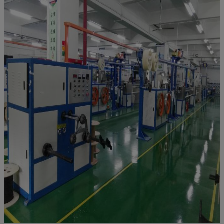
Comprimento
≤1260nm
≤ 1480nm
de onda do
cabo de corte
λcc