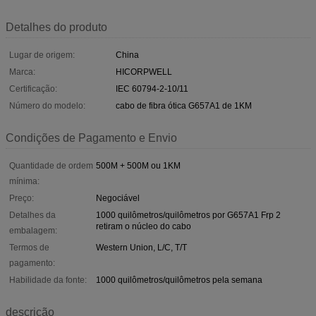
Detalhes do produto
Lugar de origem:
China
Marca:
HICORPWELL
Certificação:
IEC 60794-2-10/11
Número do modelo:
cabo de fibra ótica G657A1 de 1KM
Condições de Pagamento e Envio
Quantidade de ordem
500M + 500M ou 1KM
mínima:
Preço:
Negociável
Detalhes da
1000 quilômetros/quilômetros por G657A1 Frp 2
retiram o núcleo do cabo
embalagem:
Termos de
Western Union, L/C, T/T
pagamento:
Habilidade da fonte:
1000 quilômetros/quilômetros pela semana
descrição