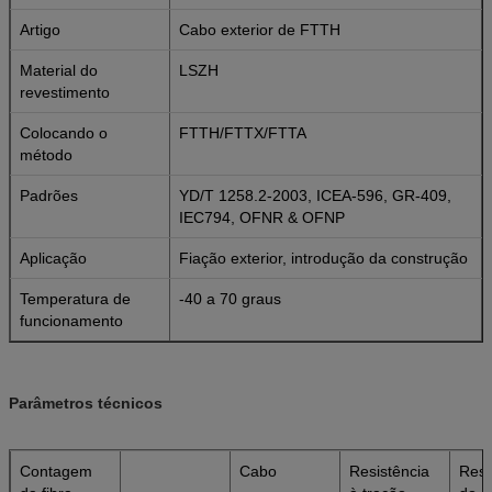
Artigo
Cabo exterior de FTTH
Material do
LSZH
revestimento
Colocando o
FTTH/FTTX/FTTA
método
Padrões
YD/T 1258.2-2003, ICEA-596, GR-409,
IEC794, OFNR & OFNP
Aplicação
Fiação exterior, introdução da construção
Temperatura de
-40 a 70 graus
funcionamento
Parâmetros técnicos
Contagem
Cabo
Resistência
Resi