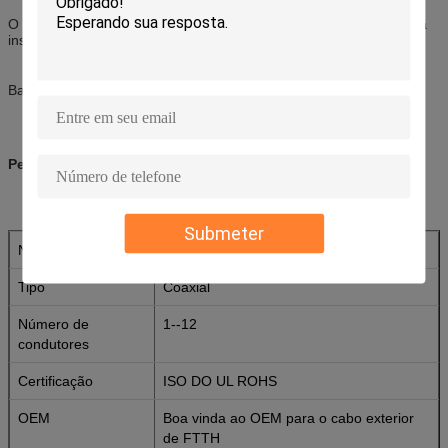
O projeto novo da flauta, descasca facilmente e a tala, simplifica a
instalação e a manutenção;
Baixo fumo, halogênio zero e chama - bainha retardadora.
Perameter do produto
Submeter
Número de modelo
GJXH, GJXFH
Tipo
Coaxial
Número de
1--12
condutores
Certificação
ISO DO UL ROHS
OEM
Boa vinda ao OEM para o cabo exterior
de FTTH