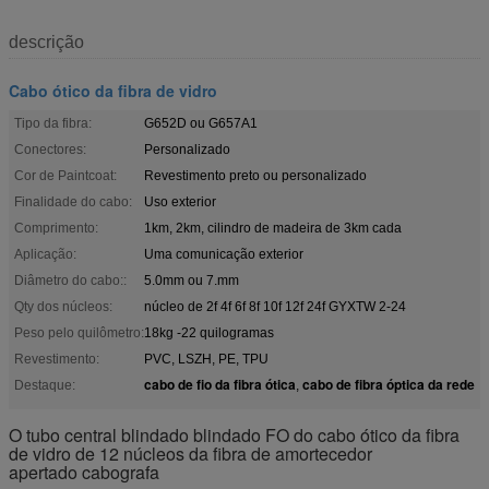
descrição
Cabo ótico da fibra de vidro
Tipo da fibra:
G652D ou G657A1
Conectores:
Personalizado
Cor de Paintcoat:
Revestimento preto ou personalizado
Finalidade do cabo:
Uso exterior
Comprimento:
1km, 2km, cilindro de madeira de 3km cada
Aplicação:
Uma comunicação exterior
Diâmetro do cabo::
5.0mm ou 7.mm
Qty dos núcleos:
núcleo de 2f 4f 6f 8f 10f 12f 24f GYXTW 2-24
Peso pelo quilômetro:
18kg -22 quilogramas
Revestimento:
PVC, LSZH, PE, TPU
cabo de fio da fibra ótica
cabo de fibra óptica da rede
Destaque:
,
O tubo central blindado blindado FO do cabo ótico da fibra
de vidro de 12 núcleos da fibra de amortecedor
apertado cabografa