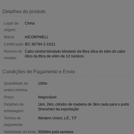
Detalhes do produto
Lugar de
China
origem:
Marca:
HICORPWELL
Certificação:
IEC 60794-2-10/11
Número do
Cabo central blindado blindado da fibra ótica do tubo do cabo
ótico da fibra de vidro de 12 núcleos
modelo:
Condições de Pagamento e Envio
Quantidade de
100m
ordem mínima:
Preço:
Negociável
Detalhes da
1km, 2km, cilindro de madeira de 3km cada para o porto
Shenzhen da exportação
embalagem:
Termos de
Western Union, L/C, T/T
pagamento:
Habilidade da fonte:
5000km pela semana