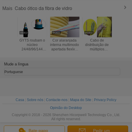
Cabo ótico da fibra de vidro
Mais
GYTS roubam o
Cor alaranjada
Cabo de
GYXTW
núcleo
interna multimodo
distribuição de
afrouxam
24/48/96/144
apertada flexível
múltiplos
tempera
subterrâneo
do cabo de
propósitos de
-40~8
blindado do cabo
distribuição da
GJFJV com
operaçã
ótico da fibra de
fibra ótica do
900um a chama -
cabos da
Mude a língua
vidro da
amortecedor
fibra de
ótica do
manutenção
amortecedor
Portuguese
programada
apertado
retardadora
Casa
|
Sobre nós
|
Contacte-nos
|
Mapa do Site
|
Privacy Policy
Opinião do Desktop
Copyright © 2018 - 2026 Shenzhen Hicorpwell Technology Co., Ltd.
All rights reserved.
Bate-papo
Pedir um