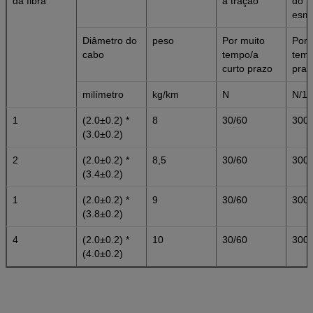
da fibra
à tração
do
esm
Diâmetro do
peso
Por muito
Por 
cabo
tempo/a
temp
curto prazo
praz
milímetro
kg/km
N
N/1
1
(2.0±0.2) *
8
30/60
300/
(3.0±0.2)
2
(2.0±0.2) *
8,5
30/60
300/
(3.4±0.2)
1
(2.0±0.2) *
9
30/60
300/
(3.8±0.2)
4
(2.0±0.2) *
10
30/60
300/
(4.0±0.2)