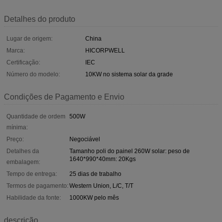
Detalhes do produto
Lugar de origem:
China
Marca:
HICORPWELL
Certificação:
IEC
Número do modelo:
10KW no sistema solar da grade
Condições de Pagamento e Envio
Quantidade de ordem
500W
mínima:
Preço:
Negociável
Detalhes da
Tamanho poli do painel 260W solar: peso de
1640*990*40mm: 20Kgs
embalagem:
Tempo de entrega:
25 dias de trabalho
Termos de pagamento:
Western Union, L/C, T/T
Habilidade da fonte:
1000KW pelo mês
descrição