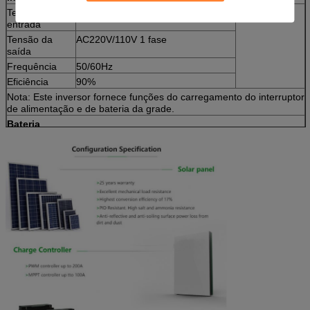
Tensão de
DC48V
2set
entrada
Tensão da
AC220V/110V 1 fase
saída
Frequência
50/60Hz
Eficiência
90%
Nota: Este inversor fornece funções do carregamento do interruptor
de alimentação e de bateria da grade.
Bateria
Capacidades
12V/200AH pela parte
24 PCes
Vida útil
5 a 6 anos
Garantia
3 anos
Cremalheira do
tipo cremalheira do Liso-telhado da
grupo 2
painel solar
montagem, material de aço,
tratamento antiferrugem (outros
tipos de cremalheiras podem ser
personalizados conforme a
exigência do cliente)
Cabo
100m