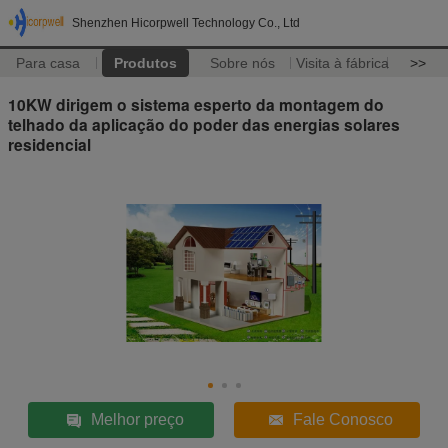
Shenzhen Hicorpwell Technology Co., Ltd
Para casa
Produtos
Sobre nós
Visita à fábrica
>>
10KW dirigem o sistema esperto da montagem do
telhado da aplicação do poder das energias solares
residencial
Melhor preço
Fale Conosco