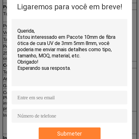
Ligaremos para você em breve!
Painel solar
Tipo
Módulo cristalino do picovolt do
40pcs
silicone, Um-classe
Poder máximo
250W
Vmp
30.5V
Tamanho
1655*992*45mm
Peso
22.5kg/pc
25 anos de garantia das saídas de potência (nota:
os painéis 2pcs conectam em série)
Controlador
Tensão
12V/24V
2pc
Atual
80A
Garantia
1 ano
Controlador de carregamento de grande eficacia de
PWM, exposição de diodo emissor de luz, controle
inteligente; Compensação de temperatura, várias
proteções.
Interruptor
Usado para a proteção do
2pc
controlador, instalada entre o
combinador da disposição do
picovolt e o controlador
Submeter
Inversor