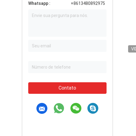
Whatsapp :
+8613480892975
VI
Contato