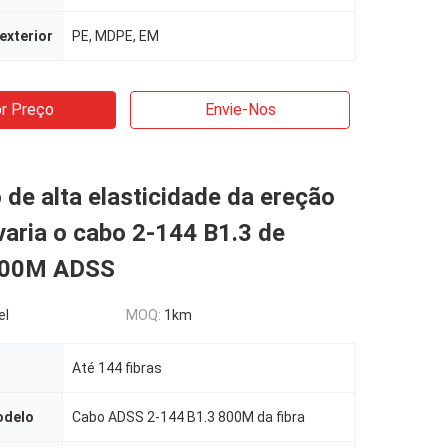
exterior
PE, MDPE, EM
r Preço
Envie-Nos
 de alta elasticidade da ereção
varia o cabo 2-144 B1.3 de
00M ADSS
el
MOQ:
1km
Até 144 fibras
odelo
Cabo ADSS 2-144 B1.3 800M da fibra