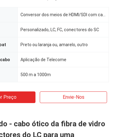
Conversor dos meios de HDMI/SDI com carretel de cabo de comprimento dos protetores 300M da manutençã
Personalizado, LC, FC, conectores do SC
oat
Preto ou laranja ou, amarelo, outro
 cabo
Aplicação de Telecome
500 m a 1000m
r Preço
Envie-Nos
do - cabo ótico da fibra de vidro
ctores do LC para uma