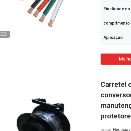
Finalidade do
comprimento
DEO
Aplicação
Melho
Carretel 
converso
manutenç
protetor
preço:
Negociáv