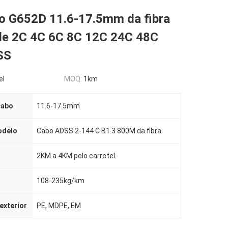
co G652D 11.6-17.5mm da fibra
 de 2C 4C 6C 8C 12C 24C 48C
SS
el
MOQ:
1km
cabo
11.6-17.5mm
odelo
Cabo ADSS 2-144 C B1.3 800M da fibra
2KM a 4KM pelo carretel.
108-235kg/km
exterior
PE, MDPE, EM