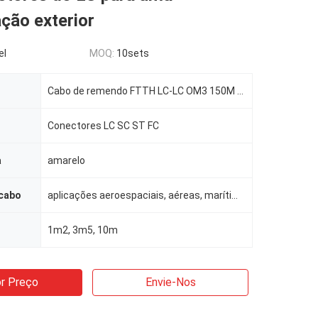
ção exterior
el
MOQ:
10sets
Cabo de remendo FTTH LC-LC OM3 150M DX
Conectores LC SC ST FC
a
amarelo
 cabo
aplicações aeroespaciais, aéreas, marítimas, terrestres, veículos táticos e até mesmo comerciais aut
1m2, 3m5, 10m
r Preço
Envie-Nos