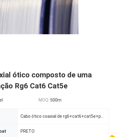
xial ótico composto de uma
ção Rg6 Cat6 Cat5e
el
MOQ:
500m
Cabo ótico coaxial de rg6+cat6+cat5e+power cable+fiber
oat
PRETO