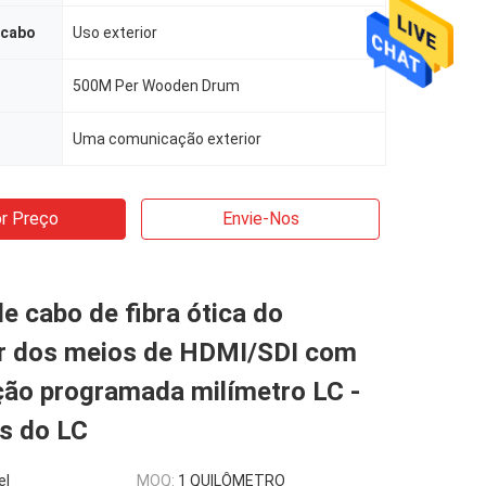
 cabo
Uso exterior
500M Per Wooden Drum
Uma comunicação exterior
r Preço
Envie-Nos
de cabo de fibra ótica do
r dos meios de HDMI/SDI com
ão programada milímetro LC -
es do LC
el
MOQ:
1 QUILÔMETRO