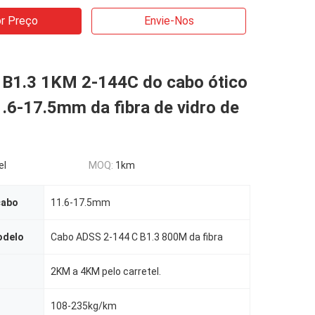
r Preço
Envie-Nos
 B1.3 1KM 2-144C do cabo ótico
.6-17.5mm da fibra de vidro de
el
MOQ:
1km
cabo
11.6-17.5mm
odelo
Cabo ADSS 2-144 C B1.3 800M da fibra
2KM a 4KM pelo carretel.
108-235kg/km