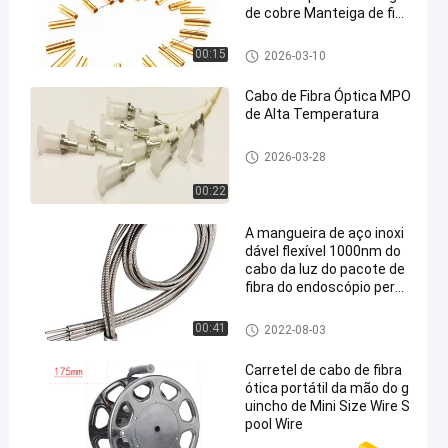
de cobre Manteiga de fibr
a óptica
Fibra óptica componentes
00:15
2026-03-10
Cabo de Fibra Óptica MPO
de Alta Temperatura
cabos de fibra óptica patch
2026-03-28
00:22
A mangueira de aço inoxi
dável flexível 1000nm do
cabo da luz do pacote de
fibra do endoscópio perso
nalizou o guia de luz dese
ncapado de vidro da fibra
Fibra ótica desencapada
00:41
2022-08-03
ótica
Carretel de cabo de fibra
ótica portátil da mão do g
uincho de Mini Size Wire S
pool Wire