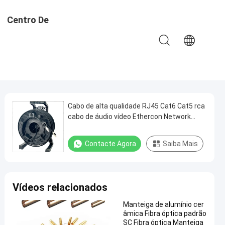
Centro De
Aprendizado
Cabo de alta qualidade RJ45 Cat6 Cat5 rca
cabo de áudio vídeo Ethercon Network
Cable Drum
Contacte Agora
Saiba Mais
Vídeos relacionados
Manteiga de alumínio cer
âmica Fibra óptica padrão
SC Fibra óptica Manteiga