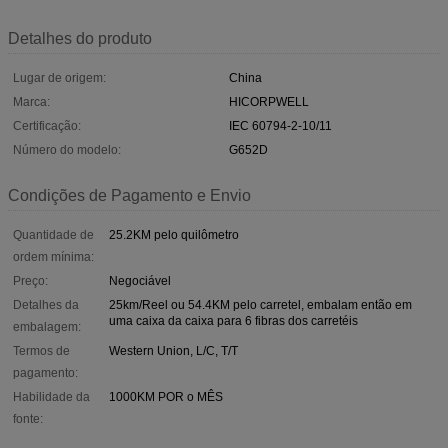
Detalhes do produto
Lugar de origem:
China
Marca:
HICORPWELL
Certificação:
IEC 60794-2-10/11
Número do modelo:
G652D
Condições de Pagamento e Envio
Quantidade de
25.2KM pelo quilômetro
ordem mínima:
Preço:
Negociável
Detalhes da
25km/Reel ou 54.4KM pelo carretel, embalam então em
uma caixa da caixa para 6 fibras dos carretéis
embalagem:
Termos de
Western Union, L/C, T/T
pagamento:
Habilidade da
1000KM POR o MÊS
fonte: