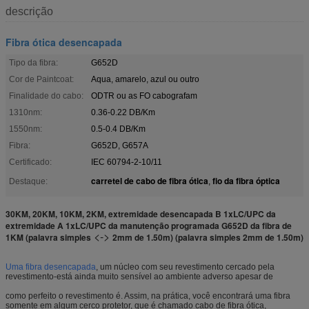
descrição
Fibra ótica desencapada
Tipo da fibra:
G652D
Cor de Paintcoat:
Aqua, amarelo, azul ou outro
Finalidade do cabo:
ODTR ou as FO cabografam
1310nm:
0.36-0.22 DB/Km
1550nm:
0.5-0.4 DB/Km
Fibra:
G652D, G657A
Certificado:
IEC 60794-2-10/11
carretel de cabo de fibra ótica
fio da fibra óptica
Destaque:
,
30KM, 20KM, 10KM, 2KM, extremidade desencapada B 1xLC/UPC da
extremidade A 1xLC/UPC da manutenção programada G652D da fibra de
<->
1KM (palavra simples
2mm de 1.50m) (palavra simples 2mm de 1.50m)
Uma fibra desencapada
, um núcleo com seu revestimento cercado pela
revestimento-está ainda muito sensível ao ambiente adverso apesar de
como perfeito o revestimento é. Assim, na prática, você encontrará uma fibra
somente em algum cerco protetor, que é chamado cabo de fibra ótica,