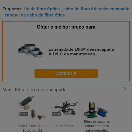
fio da fibra óptica
cabo de fibra ótica desencapado
Etiquetas:
,
carretel de cabo de fibra ótica
,
Obter o melhor preço para
Extremidade 10KM desencapada
A 1xLC da manutenção
programada G652D da fibra ótica
de 30KM 20KM/palavra simples
2mm do UPC 1.50m
Continue
Fibra ótica desencapada
Mais
Kit de Fibra Óptica
Drone Fpv de
Fibra de quartzo
1.0/2.0/2.
para Drone FPV 5
fibra óptica
otimizada para
PMMA 
10 20 30KM
infravermelho
iluminam 