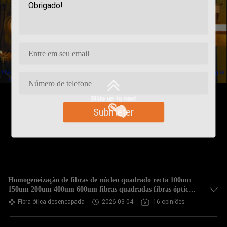
Submeter
Homogeneização de fibras de núcleo quadrado recta 100um
150um 200um 400um 600um fibras quadradas fibras ópticas
redondas
Fibra ótica desencapada
2026-03-04
16 opiniões