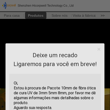
Shenzhen Hicorpwell Technology Co., Ltd
Para casa
Produtos
Sobre nós
Visita à fábrica
>>
Deixe um recado
Ligaremos para você em breve!