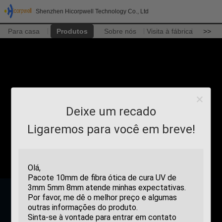
Shenzhen Hicorpwell Technology Co., Ltd
Para casa
Produtos
Sobre nós
Visita à fábrica
>>
Deixe um recado
Ligaremos para você em breve!