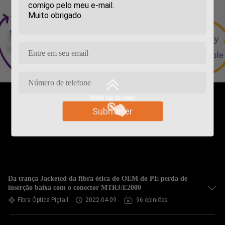
Submeter
Da trança Jacketed da fibra ótica do OEM do PE perda de
inserção baixa com o conector MTRJ/E2000
Fibra Óptica Pigtail
2022-04-09
96 opiniões