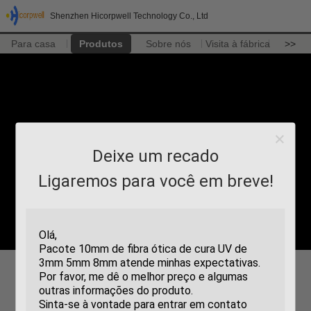
Shenzhen Hicorpwell Technology Co., Ltd
Para casa
Produtos
Sobre nós
Visita à fábrica
>>
Deixe um recado
Ligaremos para você em breve!