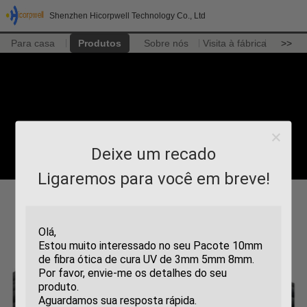
Shenzhen Hicorpwell Technology Co., Ltd
Para casa
Produtos
Sobre nós
Visita à fábrica
>>
Deixe um recado
Ligaremos para você em breve!