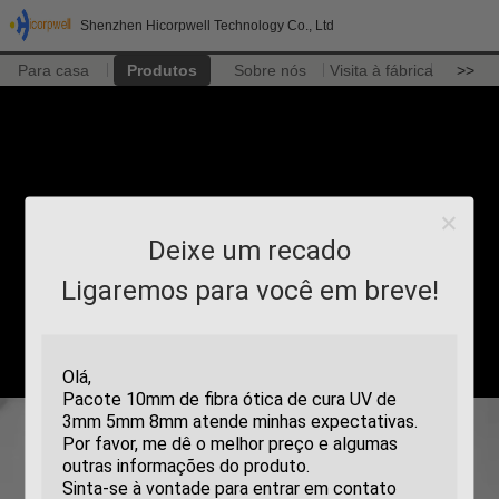
Shenzhen Hicorpwell Technology Co., Ltd
Para casa
Produtos
Sobre nós
Visita à fábrica
>>
Deixe um recado
Ligaremos para você em breve!