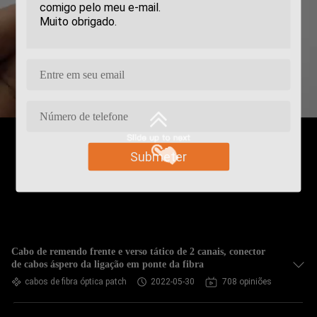
Submeter
Cabo de remendo frente e verso tático de 2 canais, conector
de cabos áspero da ligação em ponte da fibra
cabos de fibra óptica patch
2022-05-30
708 opiniões