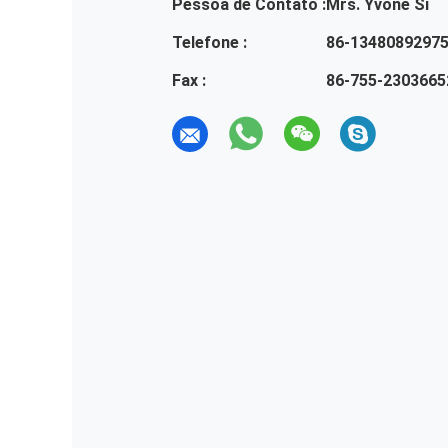
Pessoa de Contato :
Mrs. Yvone Si
Telefone :
86-1348089297
Fax :
86-755-2303665