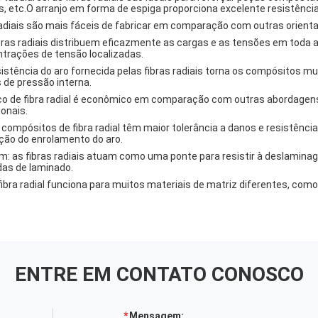
, etc.O arranjo em forma de espiga proporciona excelente resistência
s radiais são mais fáceis de fabricar em comparação com outras orient
ibras radiais distribuem eficazmente as cargas e as tensões em toda 
trações de tensão localizadas.
sistência do aro fornecida pelas fibras radiais torna os compósitos m
 de pressão interna.
orço de fibra radial é econômico em comparação com outras abordagen
onais.
 compósitos de fibra radial têm maior tolerância a danos e resistênc
ão do enrolamento do aro.
m: as fibras radiais atuam como uma ponte para resistir à deslamin
as de laminado.
fibra radial funciona para muitos materiais de matriz diferentes, como e
ENTRE EM CONTATO CONOSCO
Mensagem: