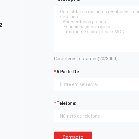
5
2
Caracteres restantes(
20
/3000)
A Partir De:
Telefone:
Contacto