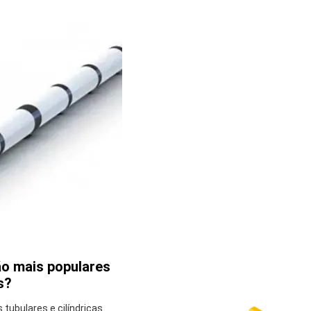
ão mais populares
s?
tubulares e cilíndricas