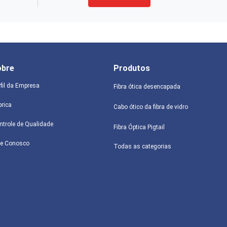
obre
Produtos
rfil da Empresa
Fibra ótica desencapada
brica
Cabo ótico da fibra de vidro
ntrole de Qualidade
Fibra Óptica Pigtail
le Conosco
Todas as categorias