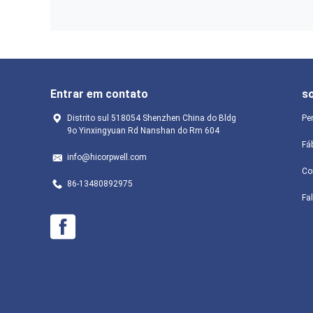
Entrar em contato
s
Distrito sul 518054 Shenzhen China do Bldg
Pe
9o Yinxingyuan Rd Nanshan do Rm 604
Fá
info@hicorpwell.com
Co
86-13480892975
Fa